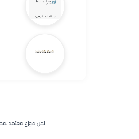
م
نحن موزع معتمد لمجم