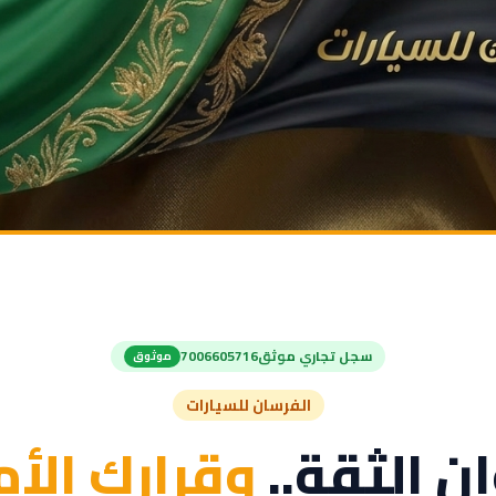
سجل تجاري موثق
7006605716
موثوق
الفرسان للسيارات
ن الثقة..
وقرارك الأ