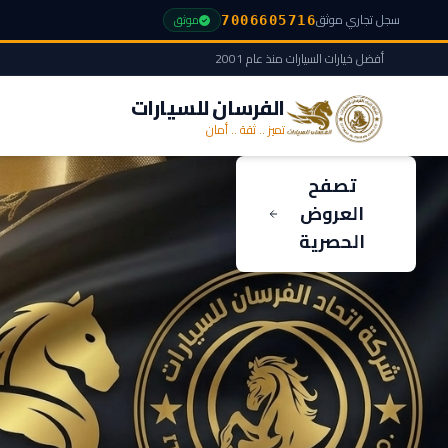
سجل تجاري موثق
موثق
7006605716
أفضل خيارات السيارات منذ عام 2001
الفرسان للسيارات
تميز .. ثقة .. أمان
تصفح
العروض
الحصرية