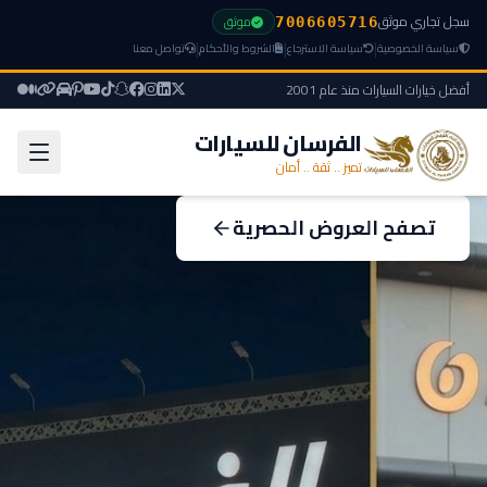
سجل تجاري موثق
موثق
7006605716
|
|
|
سياسة الخصوصية
سياسة الاسترجاع
الشروط والأحكام
تواصل معنا
أفضل خيارات السيارات منذ عام 2001
الفرسان للسيارات
تميز .. ثقة .. أمان
تصفح العروض الحصرية