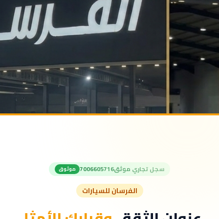
سجل تجاري موثق
7006605716
موثوق
الفرسان للسيارات
عنوان الثقة..
وقرارك الأمثل