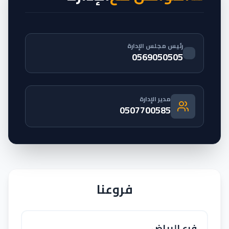
رئيس مجلس الإدارة
0569050505
مدير الإدارة
0507700585
فروعنا
فرع الرياض