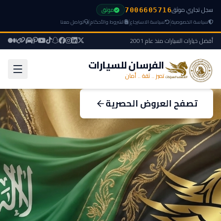
سجل تجاري موثق
موثق
7006605716
|
|
|
سياسة الخصوصية
سياسة الاسترجاع
الشروط والأحكام
تواصل معنا
أفضل خيارات السيارات منذ عام 2001
الفرسان للسيارات
تميز .. ثقة .. أمان
تصفح العروض الحصرية