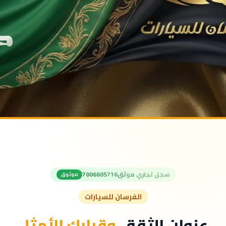
سجل تجاري موثق
7006605716
موثوق
الفرسان للسيارات
عنوان الثقة..
وقرارك الأمثل