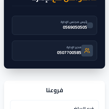
رئيس مجلس الإدارة
0569050505
مدير الإدارة
0507700585
فروعنا
فرع الرياض